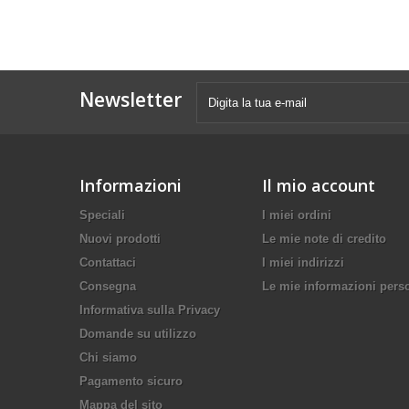
Newsletter
Informazioni
Il mio account
Speciali
I miei ordini
Nuovi prodotti
Le mie note di credito
Contattaci
I miei indirizzi
Consegna
Le mie informazioni pers
Informativa sulla Privacy
Domande su utilizzo
Chi siamo
Pagamento sicuro
Mappa del sito