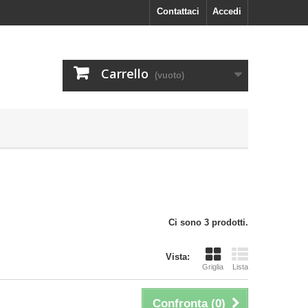
Contattaci
Accedi
Carrello
(vuoto)
Ci sono 3 prodotti.
Vista:
Griglia
Lista
Confronta (
0
)