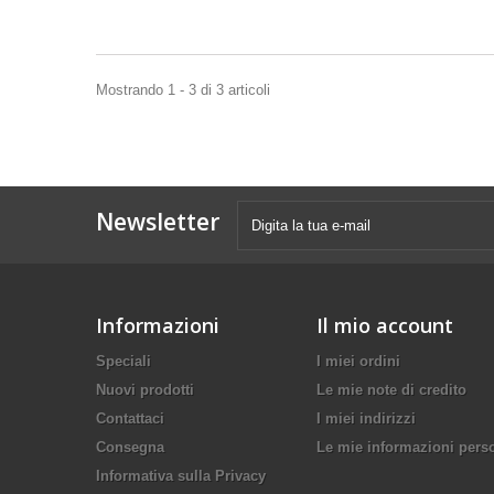
Mostrando 1 - 3 di 3 articoli
Newsletter
Informazioni
Il mio account
Speciali
I miei ordini
Nuovi prodotti
Le mie note di credito
Contattaci
I miei indirizzi
Consegna
Le mie informazioni pers
Informativa sulla Privacy