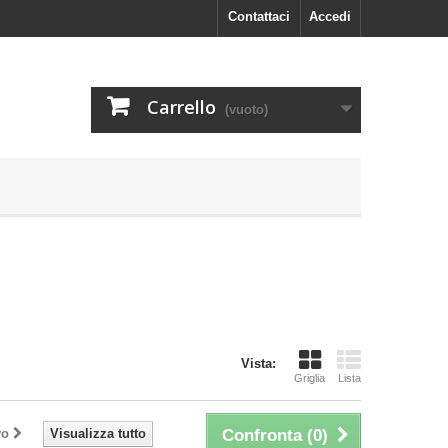
Contattaci
Accedi
Carrello
(vuoto)
Vista:
Griglia
Lista
vo
Visualizza tutto
Confronta (
0
)