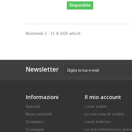
Disponibile
Mostrando 1 - 12 di 1025 articoli
Newsletter
Informazioni
Il mio account
Speciali
I miei ordini
Nuovi prodotti
Le mie note di credito
Contattaci
I miei indirizzi
Consegna
Le mie informazioni pers