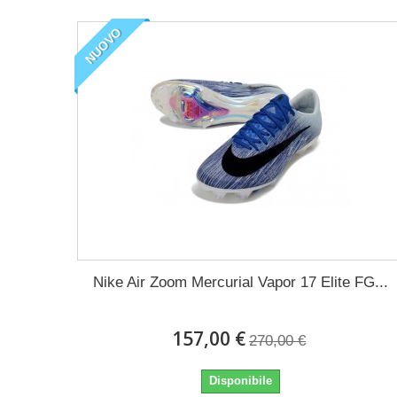
NUOVO
Nike Air Zoom Mercurial Vapor 17 Elite FG...
157,00 €
270,00 €
Disponibile