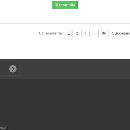
Disponibile
Precedente
1
2
3
...
86
Successi
onali