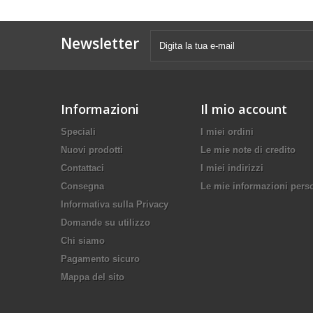
Newsletter
Informazioni
Il mio account
Speciali
I miei ordini
Nuovi prodotti
Le mie note di credito
Contattaci
I miei indirizzi
Consegna
Le mie informazioni pers
Informativa sulla Privacy
Domande su utilizzo
Chi siamo
Pagamento sicuro
Mappa del sito