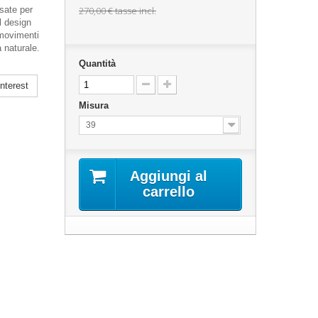
sate per
270,00 €
tasse incl.
l design
 movimenti
 naturale.
Quantità
nterest
Misura
39
Aggiungi al
carrello