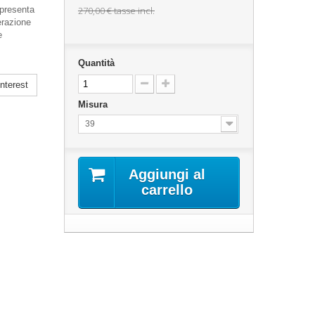
 presenta
270,00 €
tasse incl.
erazione
e
Quantità
nterest
Misura
39
Aggiungi al
carrello