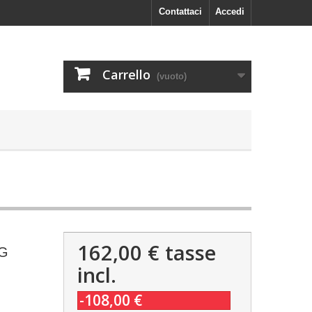
Contattaci
Accedi
Carrello
(vuoto)
162,00 €
tasse
FG
incl.
-108,00 €