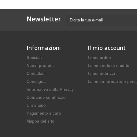
Newsletter
Informazioni
Il mio account
Speciali
I miei ordini
Nuovi prodotti
Le mie note di credito
Contattaci
I miei indirizzi
Consegna
Le mie informazioni pers
Informativa sulla Privacy
Domande su utilizzo
Chi siamo
Pagamento sicuro
Mappa del sito