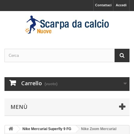
Contattaci
Accedi
Carrello
(vuoto)
MENÙ
Nike Mercurial Superfly 9 FG
Nike Zoom Mercurial