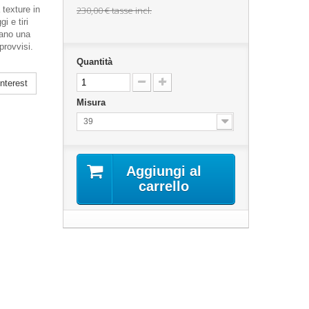
 texture in
230,00 €
tasse incl.
i e tiri
rano una
provvisi.
Quantità
nterest
Misura
39
Aggiungi al
carrello