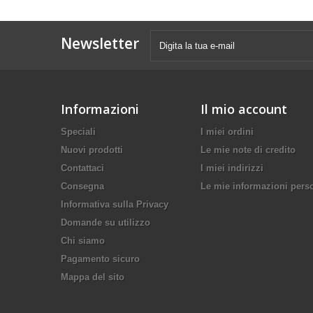
Newsletter
Informazioni
Il mio account
Speciali
I miei ordini
Nuovi prodotti
Le mie note di credito
Contattaci
I miei indirizzi
Consegna
Le mie informazioni pers
Informativa sulla Privacy
Domande su utilizzo
Chi siamo
Pagamento sicuro
Mappa del sito