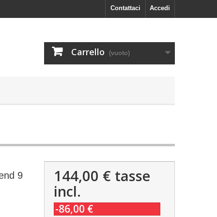
Contattaci
Accedi
Carrello
(vuoto)
144,00 €
tasse
end 9
incl.
-86,00 €