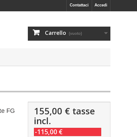
Contattaci
Accedi
Carrello
(vuoto)
155,00 €
tasse
ite FG
incl.
-115,00 €