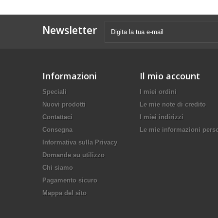
Newsletter
Informazioni
Il mio account
Speciali
I miei ordini
Nuovi prodotti
Le mie note di credito
Contattaci
I miei indirizzi
Consegna
Le mie informazioni pers
Informativa sulla Privacy
Domande su utilizzo
Chi siamo
Pagamento sicuro
Mappa del sito