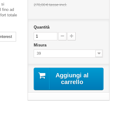
 si
270,00 €
tasse incl.
l fino ad
fort totale
Quantità
nterest
Misura
39
Aggiungi al
carrello