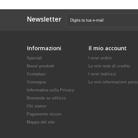
Newsletter
Informazioni
Il mio account
Speciali
I miei ordini
Nuovi prodotti
Le mie note di credito
Contattaci
I miei indirizzi
Consegna
Le mie informazioni pers
Informativa sulla Privacy
Domande su utilizzo
Chi siamo
Pagamento sicuro
Mappa del sito