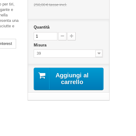
per tiri,
250,00 €
tasse incl.
egante e
nella
resenta una
sciutte e
Quantità
nterest
Misura
39
Aggiungi al
carrello