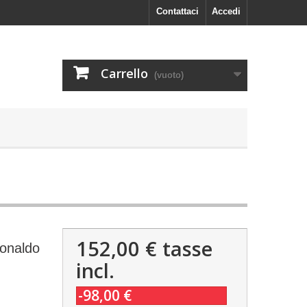
Contattaci
Accedi
Carrello
(vuoto)
152,00 €
tasse
Ronaldo
incl.
-98,00 €