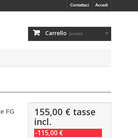
Contattaci
Accedi
Carrello
(vuoto)
155,00 €
tasse
ite FG
incl.
-115,00 €