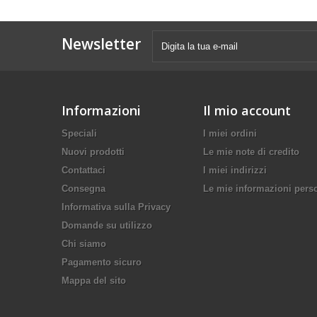
Newsletter
Informazioni
Il mio account
Speciali
I miei ordini
Nuovi prodotti
Le mie note di credito
Contattaci
I miei indirizzi
Consegna
Le mie informazioni pers
Informativa sulla Privacy
Domande su utilizzo
Chi siamo
Pagamento sicuro
Mappa del sito