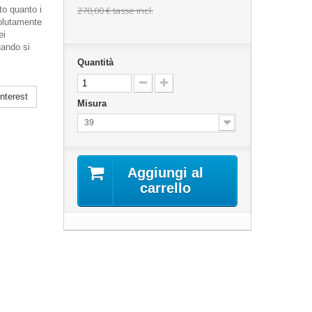
to quanto i
270,00 €
tasse incl.
ssolutamente
ei
uando si
Quantità
nterest
Misura
39
Aggiungi al
carrello